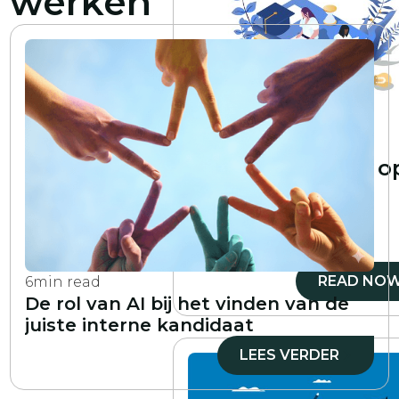
werken
5
min read
Hoe word je een o
vaardigheden
gebaseerde
organisatie
READ NO
6
min read
De rol van AI bij het vinden van de
juiste interne kandidaat
LEES VERDER