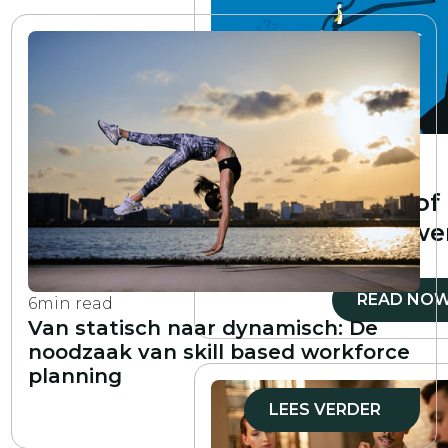
6
min read
Wat is een
vaardigheidskloof
analyse en hoe we
deze?
READ NO
6
min read
Van statisch naar dynamisch: De
noodzaak van skill based workforce
planning
LEES VERDER