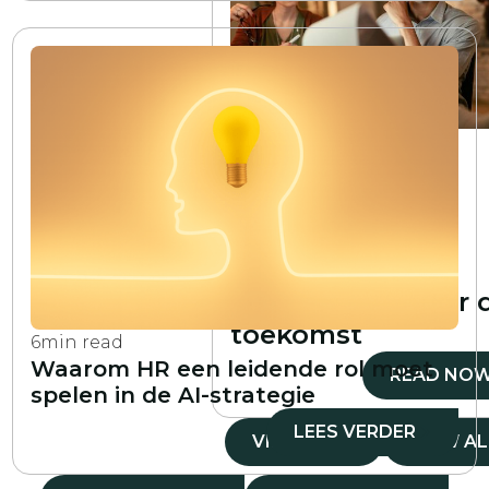
7
min read
De kloof tussen
technisch talent
overbruggen:
strategieën en
oplossingen voor 
toekomst
6
min read
Waarom HR een leidende rol moet
READ NO
spelen in de AI-strategie
LEES VERDER
VIEW ALL
VIEW AL