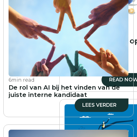
5
min read
Hoe word je een o
vaardigheden
gebaseerde
organisatie
READ NO
6
min read
De rol van AI bij het vinden van de
juiste interne kandidaat
LEES VERDER