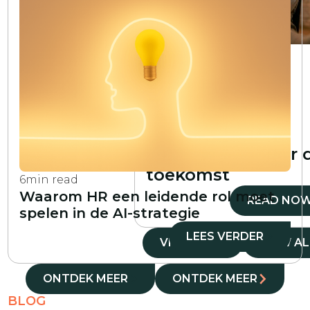
7
min read
De kloof tussen
technisch talent
overbruggen:
strategieën en
oplossingen voor 
toekomst
6
min read
Waarom HR een leidende rol moet
READ NO
spelen in de AI-strategie
LEES VERDER
VIEW ALL
VIEW AL
ONTDEK MEER
ONTDEK MEER
BLOG