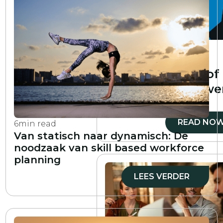
6
min read
Wat is een
vaardigheidskloof
analyse en hoe we
deze?
READ NO
6
min read
Van statisch naar dynamisch: De
noodzaak van skill based workforce
planning
LEES VERDER