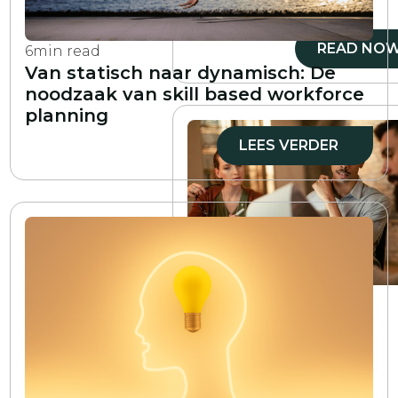
deze?
READ NO
6
min read
Van statisch naar dynamisch: De
noodzaak van skill based workforce
planning
LEES VERDER
7
min read
De kloof tussen
technisch talent
overbruggen: