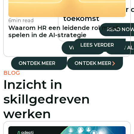
strategieën en
oplossingen voor 
toekomst
6
min read
Waarom HR een leidende rol moet
READ NO
spelen in de AI-strategie
LEES VERDER
VIEW ALL
VIEW AL
ONTDEK MEER
ONTDEK MEER
BLOG
Inzicht in
skillgedreven
werken