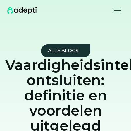
ALLE BLOGS
Vaardigheidsintel
ontsluiten:
definitie en
voordelen
uitgelegd