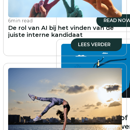
gebaseerde
organisatie
READ NO
6
min read
De rol van AI bij het vinden van de
juiste interne kandidaat
LEES VERDER
6
min read
Wat is een
vaardigheidskloof
analyse en hoe we