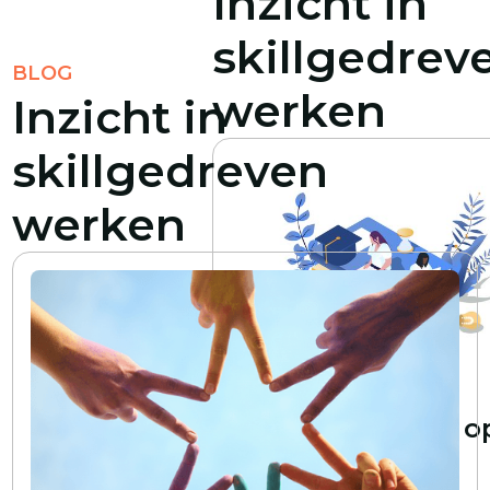
Inzicht in
skillgedrev
BLOG
werken
Inzicht in
skillgedreven
werken
5
min read
Hoe word je een o
vaardigheden