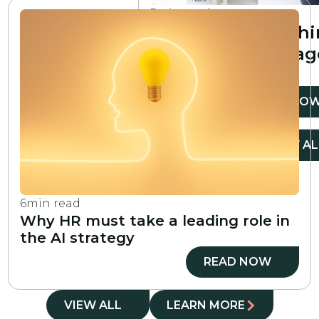
5
min read
The 5 main coach
skills every manag
needs
READ NO
VIEW ALL
VIEW AL
6
min read
Why HR must take a leading role in
the AI strategy
READ NOW
VIEW ALL
LEARN MORE