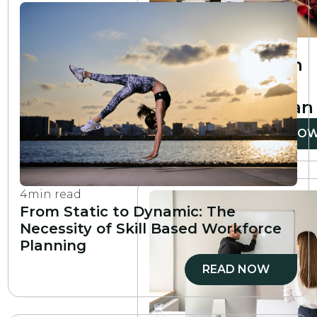
6
min read
How to create an
employee
development plan
READ NO
4
min read
From Static to Dynamic: The
Necessity of Skill Based Workforce
Planning
READ NOW