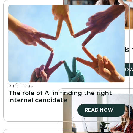
6
min read
10 essential
professional skills
develop
READ NO
6
min read
The role of AI in finding the right
internal candidate
READ NOW