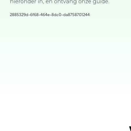
hieronder in, en ontvang onze guide.
2885329d-6f68-464e-8dc0-da8758701244