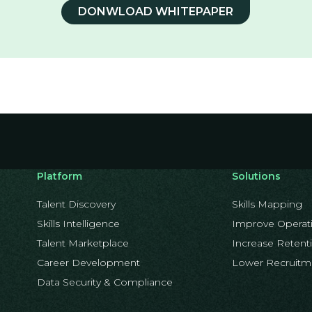
DONWLOAD WHITEPAPER
Platform
Solutions
Talent Discovery
Skills Mapping
Skills Intelligence
Improve Operati
Talent Marketplace
Increase Retent
Career Development
Lower Recruitm
Data Security & Compliance