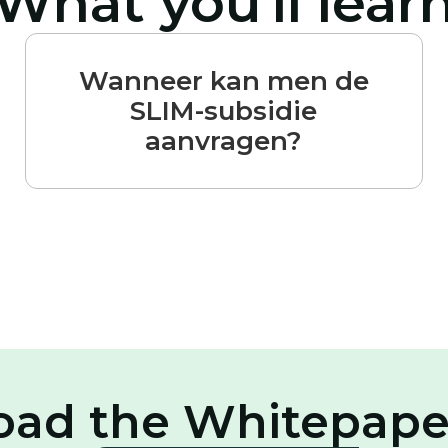
What you'll lear
Wanneer kan men de
SLIM-subsidie
aanvragen?
ad the Whitepape